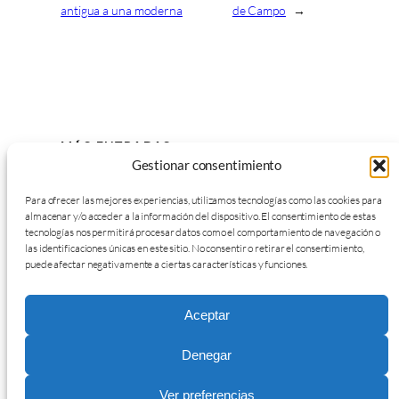
antigua a una moderna
de Campo
→
MÁS ENTRADAS
Gestionar consentimiento
09/09/2019
Para ofrecer las mejores experiencias, utilizamos tecnologías como las cookies para
La integración de
almacenar y/o acceder a la información del dispositivo. El consentimiento de estas
antigüedades en la
tecnologías nos permitirá procesar datos como el comportamiento de navegación o
decoración actual
las identificaciones únicas en este sitio. No consentir o retirar el consentimiento,
puede afectar negativamente a ciertas características y funciones.
06/09/2019
Aceptar
La evolución de la bañera
Denegar
Ver preferencias
05/09/2019